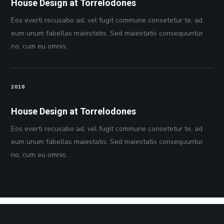
House Design at Torrelodones
Eos everti recusabo ad, vel fugit commune consetetur te, ad
eum unum fabellas maiestatis. Sed maiestatis consequuntur
no, cum eu omnis.
2018
House Design at Torrelodones
Eos everti recusabo ad, vel fugit commune consetetur te, ad
eum unum fabellas maiestatis. Sed maiestatis consequuntur
no, cum eu omnis.